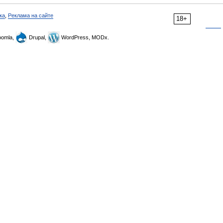
ка
,
Реклама на сайте
18+
omla,
Drupal,
WordPress, MODx.