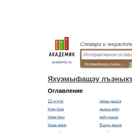
Словари и энциклоп
academic.ru
Яхуэмыфащэу лъэныкъуэ едгъэза псалъэхэр
Яхуэмыфащэу лъэныкъу
Оглавление
12 к-Iуэг
дзэш-дыщэ
Iуэн-Iэзэ
дыщэ-екIу
Iэиж-Iэху
екIу-ецыр
Iэша-ажэг
Ешхъ-жыха