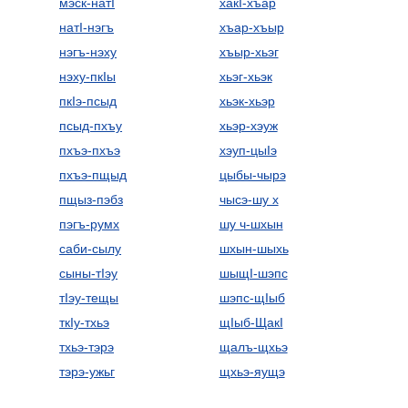
мэск-натI
хакI-хъар
натI-нэгъ
хъар-хъыр
нэгъ-нэху
хъыр-хьэг
нэху-пкIы
хьэг-хьэк
пкIэ-псыд
хьэк-хьэр
псыд-пхъу
хьэр-хэуж
пхъэ-пхъэ
хэуп-цыIэ
пхъэ-пщыд
цыбы-чырэ
пщыз-пэбз
чысэ-шу х
пэгъ-румх
шу ч-шхын
саби-сылу
шхын-шыхь
сыны-тIэу
шыщI-шэпс
тIэу-тещы
шэпс-щIыб
ткIу-тхьэ
щIыб-ЩакI
тхьэ-тэрэ
щалъ-щхьэ
тэрэ-ужьг
щхьэ-яущэ