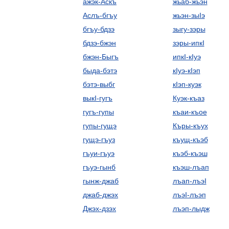
ажэк-Аскъ
жьаб-жьэн
Аслъ-бгъу
жьэн-зыIэ
бгъу-бдзэ
зыгу-зэры
бдзэ-бжэн
зэры-ипкI
бжэн-Быгъ
ипкI-кIуэ
быда-бэтэ
кIуэ-кIэп
бэтэ-выбг
кIэп-куэк
выкI-гугъ
Куэк-къаз
гугъ-гупы
къаи-къое
гупы-гущэ
Къры-къух
гущэ-гъуз
къущ-къэб
гъуи-гъуэ
къэб-къэш
гъуэ-гынб
къэш-лъап
гынж-джаб
лъап-лъэI
джаб-джэх
лъэI-лъэп
Джэх-дзэх
лъэп-лыдж