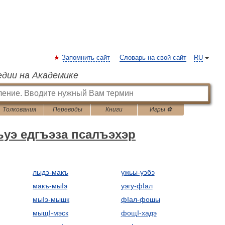
Запомнить сайт
Словарь на свой сайт
RU
едии на Академике
Толкования
Переводы
Книги
Игры ⚽
э едгъэза псалъэхэр
лыдэ-макъ
ужьы-уэбэ
макъ-мыIэ
уэгу-фIал
мыIэ-мышк
фIал-фошы
мыщI-мэск
фощI-хадэ